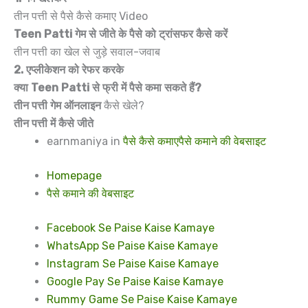
तीन पत्ती से पैसे कैसे कमाए Video
Teen Patti गेम से जीते के पैसे को ट्रांसफर कैसे करें
तीन पत्ती का खेल से जुड़े सवाल-जवाब
2. एप्लीकेशन को रेफर करके
क्या Teen Patti से फ्री में पैसे कमा सकते हैं?
तीन पत्ती गेम ऑनलाइन
कैसे खेले?
तीन पत्ती में कैसे जीते
earnmaniya
in
पैसे कैसे कमाए
पैसे कमाने की वेबसाइट
Homepage
पैसे कमाने की वेबसाइट
Facebook Se Paise Kaise Kamaye
WhatsApp Se Paise Kaise Kamaye
Instagram Se Paise Kaise Kamaye
Google Pay Se Paise Kaise Kamaye
Rummy Game Se Paise Kaise Kamaye