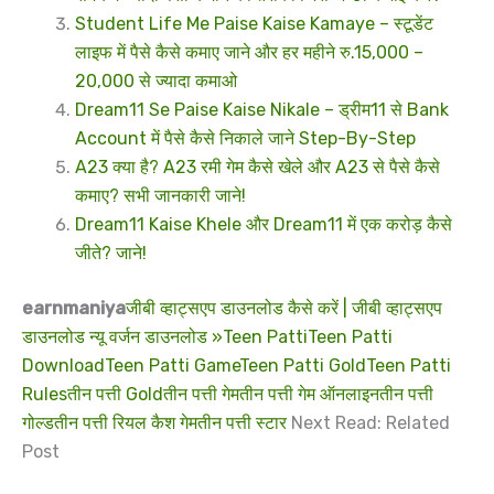
Student Life Me Paise Kaise Kamaye – स्टूडेंट
लाइफ में पैसे कैसे कमाए जाने और हर महीने रु.15,000 –
20,000 से ज्यादा कमाओ
Dream11 Se Paise Kaise Nikale – ड्रीम11 से Bank
Account में पैसे कैसे निकाले जाने Step-By-Step
A23 क्या है? A23 रमी गेम कैसे खेले और A23 से पैसे कैसे
कमाए? सभी जानकारी जाने!
Dream11 Kaise Khele और Dream11 में एक करोड़ कैसे
जीते? जाने!
earnmaniya
जीबी व्हाट्सएप डाउनलोड कैसे करें | जीबी व्हाट्सएप
डाउनलोड न्यू वर्जन डाउनलोड »
Teen Patti
Teen Patti
Download
Teen Patti Game
Teen Patti Gold
Teen Patti
Rules
तीन पत्ती Gold
तीन पत्ती गेम
तीन पत्ती गेम ऑनलाइन
तीन पत्ती
गोल्ड
तीन पत्ती रियल कैश गेम
तीन पत्ती स्टार
Next Read:
Related
Post