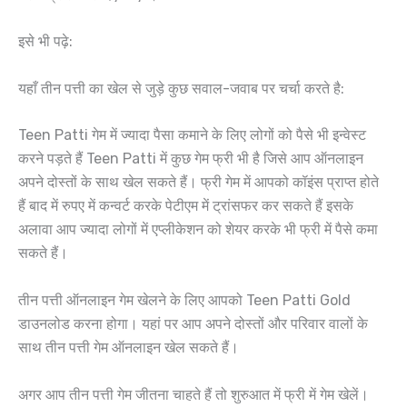
इसे भी पढ़े:
यहाँ तीन पत्ती का खेल से जुड़े कुछ सवाल-जवाब पर चर्चा करते है:
Teen Patti गेम में ज्यादा पैसा कमाने के लिए लोगों को पैसे भी इन्वेस्ट
करने पड़ते हैं Teen Patti में कुछ गेम फ्री भी है जिसे आप ऑनलाइन
अपने दोस्तों के साथ खेल सकते हैं। फ्री गेम में आपको कॉइंस प्राप्त होते
हैं बाद में रुपए में कन्वर्ट करके पेटीएम में ट्रांसफर कर सकते हैं इसके
अलावा आप ज्यादा लोगों में एप्लीकेशन को शेयर करके भी फ्री में पैसे कमा
सकते हैं।
तीन पत्ती ऑनलाइन गेम खेलने के लिए आपको Teen Patti Gold
डाउनलोड करना होगा। यहां पर आप अपने दोस्तों और परिवार वालों के
साथ तीन पत्ती गेम ऑनलाइन खेल सकते हैं।
अगर आप तीन पत्ती गेम जीतना चाहते हैं तो शुरुआत में फ्री में गेम खेलें।