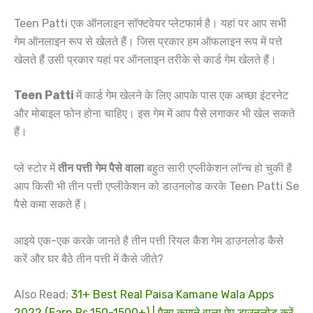
Teen Patti एक ऑनलाइन सॉफ्टवेयर प्लेटफार्म है। यहां पर आप सभी
गेम ऑनलाइन रूप से खेलते हैं। जिस प्रकार हम ऑफलाइन रूप में पत्ते
खेलते हैं उसी प्रकार यहां पर ऑनलाइन तरीके से कार्ड गेम खेलते हैं।
Teen Patti
में कार्ड गेम खेलने के लिए आपके पास एक अच्छा इंटरनेट
और मोबाइल फोन होना चाहिए। इस गेम में आप पैसे लगाकर भी खेल सकते
हैं।
प्ले स्टोर में
तीन पत्ती गेम पैसे वाला
बहुत सारी एप्लीकेशन लॉन्च हो चुकी है
आप किसी भी तीन पत्ती एप्लीकेशन को डाउनलोड करके Teen Patti Se
पैसे कमा सकते हैं।
आइये एक-एक करके जानते है तीन पत्ती रियल कैश गेम डाउनलोड कैसे
करें और घर बैठे तीन पत्ती में कैसे जीते?
Also Read:
31+ Best Real Paisa Kamane Wala Apps
2022 (Earn Rs.150-1500+) | पैसा कमाने वाला ऐप डाउनलोड करें