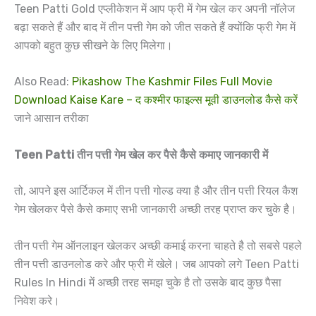
Teen Patti Gold एप्लीकेशन में आप फ्री में गेम खेल कर अपनी नॉलेज
बढ़ा सकते हैं और बाद में तीन पत्ती गेम को जीत सकते हैं क्योंकि फ्री गेम में
आपको बहुत कुछ सीखने के लिए मिलेगा।
Also Read:
Pikashow The Kashmir Files Full Movie
Download Kaise Kare – द कश्मीर फाइल्स मूवी डाउनलोड कैसे करें
जाने आसान तरीका
Teen Patti तीन पत्ती गेम खेल कर पैसे कैसे कमाए जानकारी में
तो, आपने इस आर्टिकल में तीन पत्ती गोल्ड क्या है और तीन पत्ती रियल कैश
गेम खेलकर पैसे कैसे कमाए सभी जानकारी अच्छी तरह प्राप्त कर चुके है।
तीन पत्ती गेम ऑनलाइन खेलकर अच्छी कमाई करना चाहते है तो सबसे पहले
तीन पत्ती डाउनलोड करे और फ्री में खेले। जब आपको लगे Teen Patti
Rules In Hindi में अच्छी तरह समझ चुके है तो उसके बाद कुछ पैसा
निवेश करे।