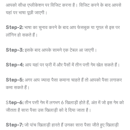
आपको सीधा एप्लीकेशन पर विजिट करना है। विजिट करने के बाद आपसे
यहां पर भाषा पूछी जाएगी।
Step-2:
भाषा का चुनाव करने के बाद आप फेसबुक या गूगल से इस पर
लॉगिन हो सकते हैं।
Step-3:
इसके बाद आपके सामने एक टेबल आ जाएगी।
Step-4:
आप यहां पर फ्री में और पैसों में तीन पत्ती गेम खेल सकते हैं।
Step-5:
अगर आप ज्यादा पैसा कमाना चाहते हैं तो आपको पैसा लगाकर
कमा सकते हैं।
S
tep-6:
तीन पत्ती गेम में लगभग 6 खिलाड़ी होते हैं, अंत में जो इस गेम को
जीतता है सारा पैसा उस खिलाड़ी को दे दिया जाता है।
Step-7:
जो पांच खिलाड़ी हारते हैं उनका सारा पैसा जीते हुए खिलाड़ी