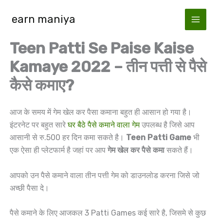
Skip
earn maniya
to
content
Teen Patti Se Paise Kaise
Kamaye 2022 – तीन पत्ती से पैसे
कैसे कमाए?
आज के समय में गेम खेल कर पैसा कमाना बहुत ही आसान हो गया है।
इंटरनेट पर बहुत सारे
घर बैठे पैसे कमाने वाला गेम
उपलब्ध है जिसे आप
आसानी से रु.500 हर दिन कमा सकते है।
Teen Patti Game
भी
एक ऐसा ही प्लेटफार्म है जहां पर आप
गेम खेल कर पैसे कमा
सकते हैं।
आपको उन पैसे कमाने वाला तीन पत्ती गेम को डाउनलोड करना जिसे जो
अच्छी पैसा दे।
पैसे कमाने के लिए आजकल 3 Patti Games कई सारे है, जिसमे से कुछ