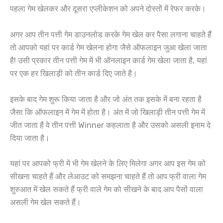
पहला गेम खेलकर और दूसरा एप्लीकेशन को अपने दोस्तों में रेफर करके।
अगर आप तीन पत्ती गेम डाउनलोड करके गेम खेल कर पैसा लगाना चाहते हैं
तो आपको यहां पर कार्ड गेम खेलना होगा जैसे ऑफलाइन जुआ खेला जाता
है! उसी प्रकार तीन पत्ती गेम में भी ऑनलाइन कार्ड गेम खेला जाता है, यहां
पर एक हर खिलाड़ी को तीन कार्ड दिए जाते है।
इसके बाद गेम शुरू किया जाता है और जो अंत तक इसके में बना रहता है
जैसा कि ऑफलाइन में गेम में होता है। अंत में जो खिलाड़ी तीन पत्ती गेम में
जीत जाता है वे तीन पत्ती Winner कहलाता है और उसको असली इनाम दे
दिया जाता है।
यहां पर आपको फ्री में भी गेम खेलने के लिए मिलेगा अगर आप इस गेम को
सीखना चाहते हैं और लेआउट को समझना चाहते हैं तो आप फ्री वाला गेम
शुरुआत में खेल सकते हैं फ्री वाले गेम को सीखने के बाद आप पैसों वाला
असली गेम खेल सकते हैं।