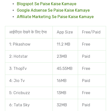
Blogspot Se Paise Kaise Kamaye
Google Adsense Se Paise Kaise Kamaye
Affiliate Marketing Se Paise Kaise Kamaye
आईपीएल देखने के लिए ऐप्स
App Size
Free/Paid
1: Pikashow
11.2 MB
Free
2: Hotstar
23MB
Paid
3: ThopTv
45.55MB
Free
4: Jio Tv
16MB
Paid
5: Cricbuzz
13MB
Free
6: Tata Sky
32MB
Paid