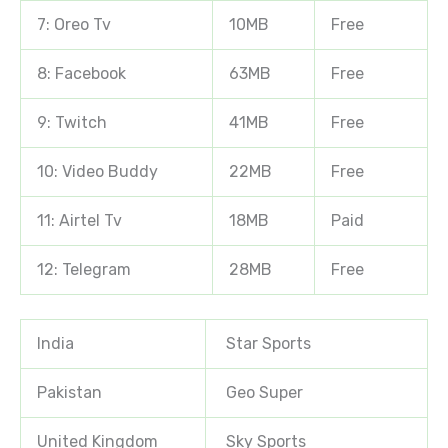
7: Oreo Tv
10MB
Free
8: Facebook
63MB
Free
9: Twitch
41MB
Free
10: Video Buddy
22MB
Free
11: Airtel Tv
18MB
Paid
12: Telegram
28MB
Free
India
Star Sports
Pakistan
Geo Super
United Kingdom
Sky Sports