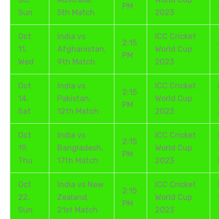
PM
Sun
5th Match
2023
Oct
India vs
ICC Cricket
2:15
11,
Afghanistan,
World Cup
PM
Wed
9th Match
2023
Oct
India vs
ICC Cricket
2:15
14,
Pakistan,
World Cup
PM
Sat
12th Match
2023
Oct
India vs
ICC Cricket
2:15
19,
Bangladesh,
World Cup
PM
Thu
17th Match
2023
Oct
India vs New
ICC Cricket
2:15
22,
Zealand,
World Cup
PM
Sun
21st Match
2023