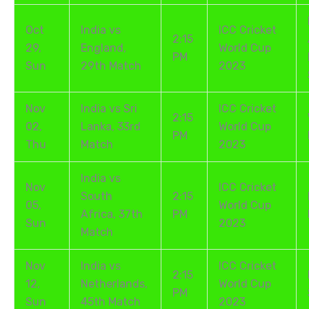
Oct
India vs
ICC Cricket
2:15
29,
England,
World Cup
PM
Sun
29th Match
2023
Nov
India vs Sri
ICC Cricket
2:15
02,
Lanka, 33rd
World Cup
PM
Thu
Match
2023
India vs
Nov
ICC Cricket
South
2:15
05,
World Cup
Africa, 37th
PM
Sun
2023
Match
Nov
India vs
ICC Cricket
2:15
12,
Netherlands,
World Cup
PM
Sun
45th Match
2023