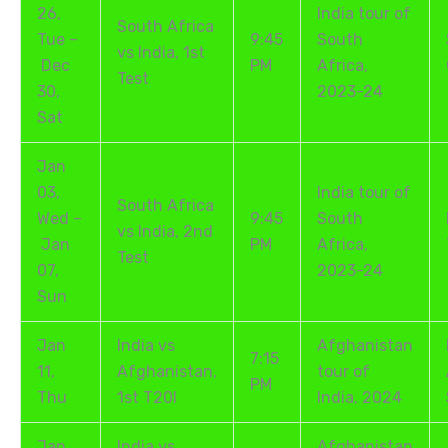
26,
India tour of
South Africa
Tue –
9:45
South
vs India, 1st
Dec
PM
Africa,
Test
30,
2023-24
Sat
Jan
03,
India tour of
South Africa
Wed –
9:45
South
vs India, 2nd
Jan
PM
Africa,
Test
07,
2023-24
Sun
Jan
India vs
Afghanistan
7:15
11,
Afghanistan,
tour of
PM
Thu
1st T20I
India, 2024
Jan
India vs
Afghanistan