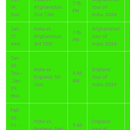
7:15
14,
Afghanistan,
tour of
PM
Sun
2nd T20I
India, 2024
Jan
India vs
Afghanistan
7:15
17,
Afghanistan,
tour of
PM
Wed
3rd T20I
India, 2024
Jan
25,
India vs
England
Thu –
9:45
England, 1st
tour of
Jan
AM
Test
India, 2024
29,
Mon
Feb
02,
India vs
England
Fri –
9:45
England, 2nd
tour of