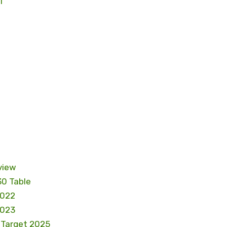
T
view
30 Table
2022
2023
e Target 2025