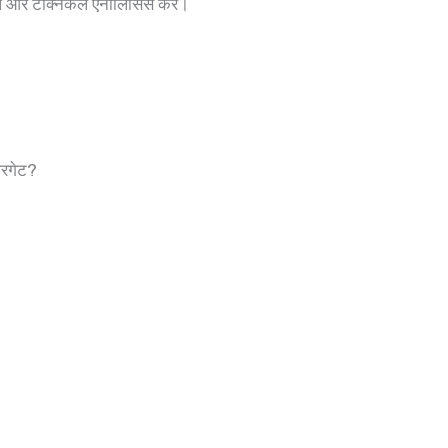
टल और टेक्निकल एनालिसिस करें।
रगेट?