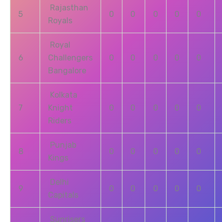
Rajasthan
5
0
0
0
0
0
Royals
Royal
6
Challengers
0
0
0
0
0
Bangalore
Kolkata
7
Knight
0
0
0
0
0
Riders
Punjab
8
0
0
0
0
0
Kings
Delhi
9
0
0
0
0
0
Capitals
Sunrisers