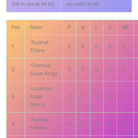
टीवी पर आज का मैच IPL
स्टार सपोर्ट पर देखे
Pos
Team
P
W
L
D
NR
Gujarat
1
0
0
0
0
0
Titans
Chennai
2
0
0
0
0
0
Super Kings
Lucknow
3
Super
0
0
0
0
0
Giants
Mumbai
4
0
0
0
0
0
Indians