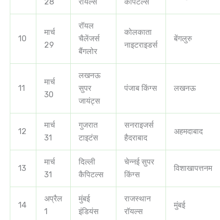
28
रॉयल्स
कैपिटल्स
रॉयल
मार्च
कोलकाता
10
चैलेंजर्स
बेंगलुरु
29
नाइटराइडर्स
बैंगलोर
लखनऊ
मार्च
11
सुपर
पंजाब किंग्स
लखनऊ
30
जायंट्स
मार्च
गुजरात
सनराइजर्स
12
अहमदाबाद
31
टाइटंस
हैदराबाद
मार्च
दिल्ली
चेन्नई सुपर
13
विशाखापत्तनम
31
कैपिटल्स
किंग्स
अप्रैल
मुंबई
राजस्थान
14
मुंबई
1
इंडियंस
रॉयल्स