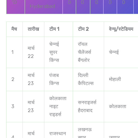
10
0
0
0
0
0
Hyderabad
मैच
तारीख
टीम 1
टीम 2
वेन्यू/स्टेडियम
चेन्नई
रॉयल
मार्च
1
सुपर
चैलेंजर्स
चेन्नई
22
किंग्स
बैंगलोर
मार्च
पंजाब
दिल्ली
2
मोहाली
23
किंग्स
कैपिटल्स
कोलकाता
मार्च
सनराइजर्स
3
नाइट
कोलकाता
23
हैदराबाद
राइडर्स
लखनऊ
मार्च
राजस्थान
4
सुपर
जयपुर