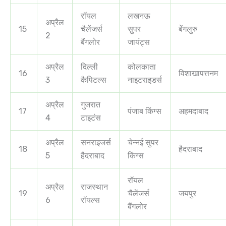
रॉयल
लखनऊ
अप्रैल
15
चैलेंजर्स
सुपर
बेंगलुरु
2
बैंगलोर
जायंट्स
अप्रैल
दिल्ली
कोलकाता
16
विशाखापत्तनम
3
कैपिटल्स
नाइटराइडर्स
अप्रैल
गुजरात
17
पंजाब किंग्स
अहमदाबाद
4
टाइटंस
अप्रैल
सनराइजर्स
चेन्नई सुपर
18
हैदराबाद
5
हैदराबाद
किंग्स
रॉयल
अप्रैल
राजस्थान
19
चैलेंजर्स
जयपुर
6
रॉयल्स
बैंगलोर