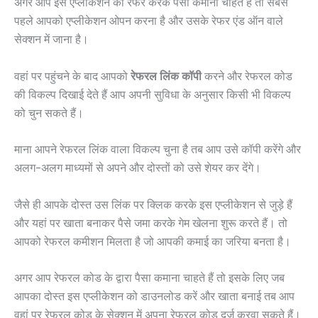
अगर आप इस एप्लीकेशन को रेफर करके पैसा कमाना चाहते हैं तो सबसे
पहले आपको एप्लीकेशन ओपन करना है और उसके रेफर एंड ऑन वाले
सेक्शन में जाना है।
वहां पर पहुंचने के बाद आपको
रेफरल लिंक कॉपी
करने और रेफरल कोड
की विकल्प दिखाई देते हैं आप अपनी सुविधा के अनुसार किसी भी विकल्प
को चुन सकते हैं।
माना आपने रेफरल लिंक वाला विकल्प चुना है तब आप उसे कॉपी करेंगे और
अलग-अलग माध्यमों से अपने और दोस्तों को उसे शेयर कर देंगे।
जैसे ही आपके दोस्त उस लिंक पर क्लिक करके इस एप्लीकेशन से जुड़े हैं
और यहां पर खाता बनाकर पैसे जमा करके गेम खेलना शुरू करते हैं। तो
आपको रेफरल कमीशन मिलता है जो आपकी कमाई का जरिया बनता है।
अगर आप रेफरल कोड के द्वारा पैसा कमाना चाहते हैं तो इसके लिए जब
आपका दोस्त इस एप्लीकेशन को डाउनलोड करें और खाता बनाई तब आप
वहां पर रेफरल कोड के सेक्शन में अपना रेफरल कोड दर्ज करवा सकते हैं।