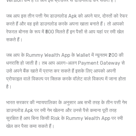
Version कम है तो आप इसे ब्राउजर से डाउनलोड कर सकते हैं।
जब आप इस तीन पत्ती गेम डाउनलोड Apk को अपने यार, दोस्तों को रेफर
करते हैं और वह इसे डाउनलोड करके अपना खाता बनाते हैं। तो आपको
रेफरल बोनस के रूप में ₹500 मिलते हैं इन पैसों से आप यहां पर रमी खेल
सकते हैं।
जब आप के Rummy Wealth App के Wallet में न्यूनतम ₹200 की
धनराशि हो जाती है। तब आप अलग-अलग Payment Gateway से
उसे अपने बैंक खाते में प्राप्त कर सकते हैं इसके लिए आपको अपनी
प्रोफाइल वाले विकल्प पर क्लिक करके वॉलेट वाले विकल्प में जाना होता
है।
भारत सरकार की न्यायपालिका के अनुसार अब सभी तरह के तीन पत्ती गेम
डाउनलोड Apk पर रमी गेम खेलना और उनसे पैसे कमाना पूरी तरह
सुरक्षित है आप बिना किसी Risk के Rummy Wealth App पर रमी
खेल कर पैसा कमा सकते हैं।