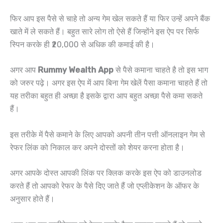
फिर आप इस पैसे से चाहे तो अन्य गेम खेल सकते हैं या फिर उन्हें अपने बैंक
खाते में ले सकते हैं। बहुत सारे लोग तो ऐसे हैं जिन्होंने इस ऐप पर सिर्फ
स्पिन करके ही ₹20,000 से अधिक की कमाई की है।
अगर आप
Rummy Wealth App
से पैसे कमाना चाहते है तो इस भाग
को जरुर पढ़े। अगर इस ऐप में आप बिना गेम खेलें पैसा कमाना चाहते हैं तो
यह तरीका बहुत ही अच्छा है इसके द्वारा आप बहुत अच्छा पैसे कमा सकते
हैं।
इस तरीके में पैसे कमाने के लिए आपको अपनी तीन पत्ती ऑनलाइन गेम से
रेफर लिंक को निकाल कर अपने दोस्तों को शेयर करना होता है।
अगर आपके दोस्त आपकी लिंक पर क्लिक करके इस ऐप को डाउनलोड
करते हैं तो आपको रेफर के पैसे दिए जाते हैं जो एप्लीकेशन के ऑफर के
अनुसार होते हैं।