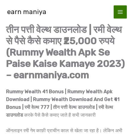
Skip
earn maniya
to
content
तीन पत्ती वेल्थ डाउनलोड | रमी वेल्थ
से पैसे कैसे कमाए ₹25,000 रुपये
(Rummy Wealth Apk Se
Paise Kaise Kamaye 2023)
– earnmaniya.com
Rummy Wealth 41 Bonus | Rummy Wealth Apk
Download | Rummy Wealth Download And Get ₹41
Bonus | रमी वेल्थ 777 | तीन पत्ती वेल्थ डाउनलोड | रमी वेल्थ
डाउनलोड
करके पैसे कैसे कमाए जाते है सभी जानकारी
ऑनलाइन रमी गेम काफ़ी प्राचीन काल से खेला जा रहा है। लेकिन अभी