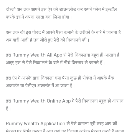
दोस्तों अब तक आपने इस ऐप को डाउनलोड कर अपने फोन में इंस्टॉल
करके इसमें अपना खाता बना लिया होगा।
अब तक की इस पोस्ट में आपने पैसा कमाने के तरीकों के बारे में जानना है
अब बारी आती है उन जीते हुए पैसे को निकालने की।
इस Rummy Wealth All App से पैसे निकालना बहुत ही आसान है
आइए इस से पैसे निकालने के बारे में नीचे विस्तार से जानते हैं।
इस ऐप में आपके द्वारा निकाला गया पैसा कुछ ही सेकंड में आपके बैंक
अकाउंट या पेटीएम अकाउंट में आ जाता है।
इस Rummy Wealth Online App में पैसे निकालना बहुत ही आसान
है।
Rummy Wealth Application से पैसे कमाना पूरी तरह आप की
मेहनत पर निर्भर करता है आप यहां पर जितना अधिक मेहनत करते हैं उतना