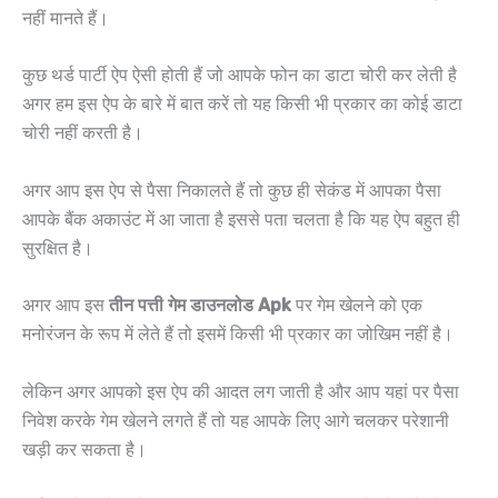
नहीं मानते हैं।
कुछ थर्ड पार्टी ऐप ऐसी होती हैं जो आपके फोन का डाटा चोरी कर लेती है
अगर हम इस ऐप के बारे में बात करें तो यह किसी भी प्रकार का कोई डाटा
चोरी नहीं करती है।
अगर आप इस ऐप से पैसा निकालते हैं तो कुछ ही सेकंड में आपका पैसा
आपके बैंक अकाउंट में आ जाता है इससे पता चलता है कि यह ऐप बहुत ही
सुरक्षित है।
अगर आप इस
तीन पत्ती गेम डाउनलोड Apk
पर गेम खेलने को एक
मनोरंजन के रूप में लेते हैं तो इसमें किसी भी प्रकार का जोखिम नहीं है।
लेकिन अगर आपको इस ऐप की आदत लग जाती है और आप यहां पर पैसा
निवेश करके गेम खेलने लगते हैं तो यह आपके लिए आगे चलकर परेशानी
खड़ी कर सकता है।