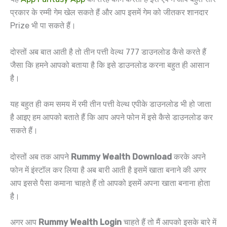
प्रकार के रम्मी गेम खेल सकते हैं और आप इसमें गेम को जीतकर शानदार
Prize भी पा सकते हैं।
दोस्तों अब बात आती है तो तीन पत्ती वेल्थ 777 डाउनलोड कैसे करते हैं
जैसा कि हमने आपको बताया है कि इसे डाउनलोड करना बहुत ही आसान
है।
यह बहुत ही कम समय में रमी तीन पत्ती वेल्थ एपीके डाउनलोड भी हो जाता
है आइए हम आपको बताते हैं कि आप अपने फोन में इसे कैसे डाउनलोड कर
सकते हैं।
दोस्तों अब तक आपने
Rummy Wealth Download
करके अपने
फोन में इंस्टॉल कर लिया है अब बारी आती है इसमें खाता बनाने की अगर
आप इससे पैसा कमाना चाहते हैं तो आपको इसमें अपना खाता बनाना होता
है।
अगर आप
Rummy Wealth Login
चाहते हैं तो मैं आपको इसके बारे में