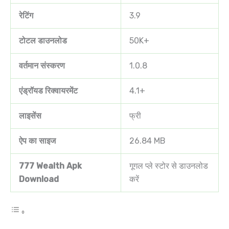
रेटिंग
3.9
टोटल डाउनलोड
50K+
वर्तमान संस्करण
1.0.8
एंड्रॉयड रिक्वायरमेंट
4.1+
लाइसेंस
फ्री
ऐप का साइज
26.84 MB
777 Wealth Apk
गूगल प्ले स्टोर से डाउनलोड
Download
करें