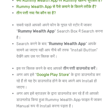
क्या Rummy Wealth App पर Rummy खेलना सुरक्षित है?
Rummy Wealth App से पैसे कमाने के कितने तरीके हैं?
तीन पत्ती नया गेम कौन सा है?
सबसे पहले आपको अपने फोन के गूगल प्ले स्टोर में जाकर
“
Rummy Wealth App
” Search Box में Search करना
है।
Search करने के बाद “
Rummy Wealth App
” आपके
सामने आ जाएगा यही आप नीचे की तरफ “Install Button”
देखेंगे आप उस पर क्लिक करें।
इस पर क्लिक करने के बाद आपको
तीन पत्ती डाउनलोड करें
।
अगर आप इसे “
Google Play Store
” के द्वारा डाउनलोड कर
रहे हैं तो यह ऐप डाउनलोड होने के बाद अपने आप Install हो
जाएगा।
अगर आप इसे ब्राउज़र के द्वारा डाउनलोड कर रहे हैं तो आपको
डाउनलोड किया हुआ Rummy Wealth App फाइल में जाकर
Manual रूप से Install करना पड़ता है।