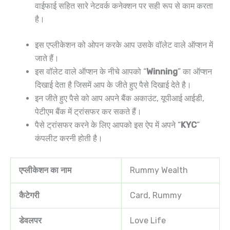
वाईफाई सहित सारे नेटवर्क कनेक्शन पर सही रूप से काम करता
है।
इस एप्लीकेशन को ओपन करके आप उसके वॉलेट वाले ऑप्शन में
जाते हैं।
इस वॉलेट वाले ऑप्शन के नीचे आपको “
Winning
” का ऑप्शन
दिखाई देता है जिसमें आप के जीते हुए पैसे दिखाई देते है।
इन जीते हुए पैसे को आप अपने बैंक अकाउंट, यूपीआई आईडी,
पेटीएम बैंक में ट्रांसफर कर सकते हैं।
पैसे ट्रांसफर करने के लिए आपको इस ऐप में अपने “
KYC
”
कंपलीट करनी होती है।
एप्लीकेशन का नाम
Rummy Wealth
कैटेगरी
Card, Rummy
डेवलपर
Love Life