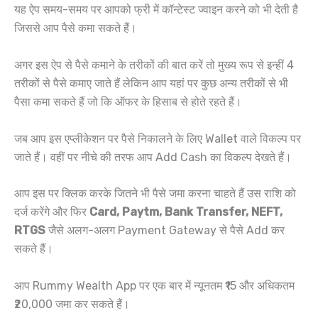
यह ऐप समय-समय पर आपको फ्री में कॉन्टेस्ट ज्वाइन करने को भी देती है
जिससे आप पैसे कमा सकते हैं।
अगर इस ऐप से पैसे कमाने के तरीकों की बात करें तो मुख्य रूप से इन्हीं 4
तरीकों से पैसे कमाए जाते हैं लेकिन आप यहां पर कुछ अन्य तरीकों से भी
पैसा कमा सकते हैं जो कि ऑफर के हिसाब से होते रहते हैं।
जब आप इस एप्लीकेशन पर पैसे निकालने के लिए Wallet वाले विकल्प पर
जाते हैं। वहीं पर नीचे की तरफ आप Add Cash का विकल्प देखते हैं।
आप इस पर क्लिक करके जितने भी पैसे जमा करना चाहते हैं उस राशि को
दर्ज करेंगे और फिर
Card, Paytm, Bank Transfer, NEFT,
RTGS
जैसे अलग-अलग Payment Gateway से पैसे Add कर
सकते हैं।
आप Rummy Wealth App पर एक बार में न्यूनतम ₹15 और अधिकतम
₹20,000 जमा कर सकते हैं।