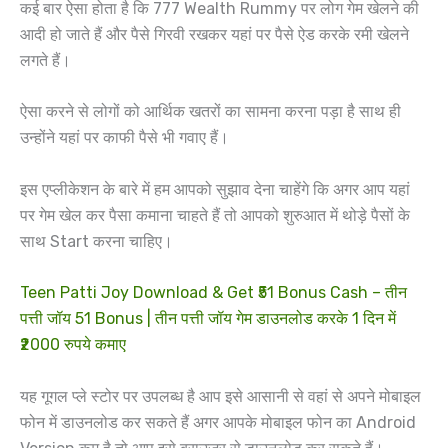
कई बार ऐसा होता है कि 777 Wealth Rummy पर लोग गेम खेलने की
आदी हो जाते हैं और पैसे गिरवी रखकर यहां पर पैसे ऐड करके रमी खेलने
लगते हैं।
ऐसा करने से लोगों को आर्थिक खतरों का सामना करना पड़ा है साथ ही
उन्होंने यहां पर काफी पैसे भी गवाए हैं।
इस एप्लीकेशन के बारे में हम आपको सुझाव देना चाहेंगे कि अगर आप यहां
पर गेम खेल कर पैसा कमाना चाहते हैं तो आपको शुरुआत में थोड़े पैसों के
साथ Start करना चाहिए।
Teen Patti Joy Download & Get ₹51 Bonus Cash – तीन
पत्ती जॉय 51 Bonus | तीन पत्ती जॉय गेम डाउनलोड करके 1 दिन में
₹2000 रुपये कमाए
यह गूगल प्ले स्टोर पर उपलब्ध है आप इसे आसानी से वहां से अपने मोबाइल
फोन में डाउनलोड कर सकते हैं अगर आपके मोबाइल फोन का Android