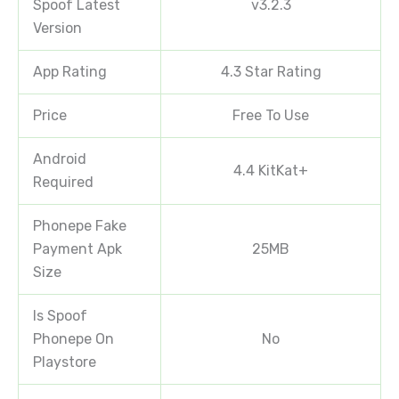
Spoof Latest
v3.2.3
Version
App Rating
4.3 Star Rating
Price
Free To Use
Android
4.4 KitKat+
Required
Phonepe Fake
Payment Apk
25MB
Size
Is Spoof
Phonepe On
No
Playstore