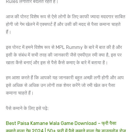
Rules लगातार बदलते रहते हैं।
आज की पोस्ट विशेष रूप से ऐसे लोगों के लिए काफी ज्यादा मददगार साबित
होगी जो गेम खेलने में एक्सपर्ट हैं और उसी की मदद से पैसा कमाना चाहते
हैं।
इस पोस्ट में हमने विशेष रूप से MPL Rummy के बारे में बात की है और
इसी के संबंध में सभी तरह की जानकारी जैसे एमपीएल रमी क्या है, इस पर
खाता कैसे बनाएं और इस से पैसे कैसे कमाए के बारे में बताया है।
हम आशा करते हैं कि आपको यह जानकारी बहुत अच्छी लगी होगी और आप
इसे अधिक से अधिक उन लोगों तक शेयर करेंगे जो रमी खेल कर पैसा
कमाना चाहते हैं।
पैसे कमाने के लिए इसे पढ़े:
Best Paisa Kamane Wala Game Download – फ्री पैसा
कमाने वाला गेम 2024 | 50+ फ्री में पैसे कमाने वाला गेम डाउनलोड रोज