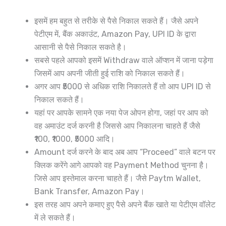
इसमें हम बहुत से तरीके से पैसे निकाल सकते हैं। जैसे अपने
पेटीएम में, बैंक अकाउंट, Amazon Pay, UPI ID के द्वारा
आसानी से पैसे निकाल सकते है।
सबसे पहले आपको इसमें Withdraw वाले ऑप्शन में जाना पड़ेगा
जिसमें आप अपनी जीती हुई राशि को निकाल सकते हैं।
अगर आप ₹5000 से अधिक राशि निकालते हैं तो आप UPI ID से
निकाल सकते हैं।
यहां पर आपके सामने एक नया पेज ओपन होगा, जहां पर आप को
वह अमाउंट दर्ज करनी है जिससे आप निकालना चाहते हैं जैसे
₹100, ₹1000, ₹5000 आदि।
Amount दर्ज करने के बाद अब आप “Proceed” वाले बटन पर
क्लिक करेंगे आगे आपको वह Payment Method चुनना है।
जिसे आप इस्तेमाल करना चाहते हैं। जैसे Paytm Wallet,
Bank Transfer, Amazon Pay।
इस तरह आप अपने कमाए हुए पैसे अपने बैंक खाते या पेटीएम वॉलेट
में ले सकते हैं।