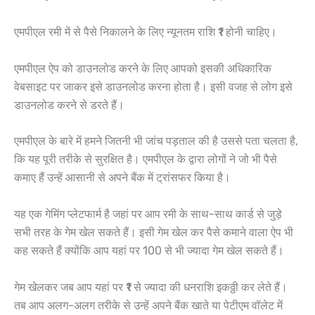
एमपीएल रमी में से पैसे निकालने के लिए न्यूनतम राशि ₹1 होनी चाहिए।
एमपीएल ऐप को डाउनलोड करने के लिए आपको इसकी अधिकारिक
वेबसाइट पर जाकर इसे डाउनलोड करना होता है। इसी वजह से लोग इसे
डाउनलोड करने से डरते हैं।
एमपीएल के बारे में हमने जितनी भी जांच पड़ताल की है उससे पता चलता है,
कि यह पूरी तरीके से सुरक्षित है। एमपीएल के द्वारा लोगों ने जो भी पैसे
कमाए हैं उन्हें आसानी से अपने बैंक में ट्रांसफर किया है।
यह एक गेमिंग प्लेटफार्म है जहां पर आप रमी के साथ-साथ कार्ड से जुड़े
सभी तरह के गेम खेल सकते हैं। इसी गेम खेल कर पैसे कमाने वाला ऐप भी
कह सकते हैं क्योंकि आप यहां पर 100 से भी ज्यादा गेम खेल सकते हैं।
गेम खेलकर जब आप यहां पर ₹1 से ज्यादा की धनराशि इकठ्ठी कर लेते हैं।
तब आप अलग-अलग तरीके से उन्हें अपने बैंक खाते या पेटीएम वॉलेट में