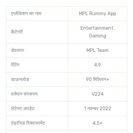
एप्लीकेशन का नाम
MPL Rummy App
Entertainment,
कैटेगरी
Gaming
डेवलपर
MPL Team
रेटिंग
4.9
डाऊनलोड
90 मिलियन+
वर्तमान संस्करण
V224
लेटेस्ट अपडेट
1 नवम्बर 2022
एंड्रॉयड रिक्वायरमेंट
4.5+