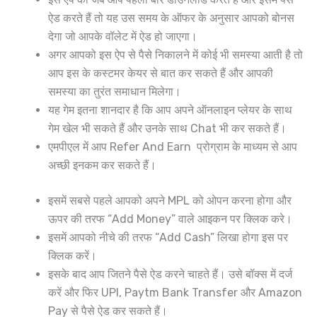
ऐड करते हैं तो यह उस समय के ऑफर के अनुसार आपको बोनस
देगा जो आपके वॉलेट में ऐड हो जाएगा।
अगर आपको इस ऐप से पैसे निकालने में कोई भी समस्या आती है तो
आप इस के कस्टमर केयर से बात कर सकते हैं और आपकी
समस्या का तुरंत समाधान मिलेगा।
यह गेम इतना शानदार है कि आप अपने ऑनलाइन प्लेयर के साथ
गेम खेल भी सकते हैं और उनके साथ Chat भी कर सकते हैं।
एमपीएल में आप Refer And Earn प्रोग्राम के माध्यम से आप
अच्छी इनकम कर सकते हैं।
इसमें सबसे पहले आपको अपने MPL को ओपन करना होगा और
ऊपर की तरफ “Add Money” वाले आइकन पर क्लिक करे।
इसमें आपको नीचे की तरफ “Add Cash” लिखा होगा इस पर
क्लिक करें।
इसके बाद आप जितने पैसे ऐड करने चाहते हैं। उसे बॉक्स में दर्ज
करें और फिर UPI, Paytm Bank Transfer और Amazon
Pay से पैसे ऐड कर सकते हैं।