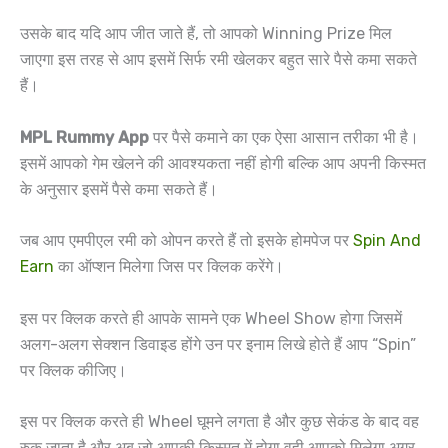
उसके बाद यदि आप जीत जाते हैं, तो आपको Winning Prize मिल
जाएगा इस तरह से आप इसमें सिर्फ रमी खेलकर बहुत सारे पैसे कमा सकते
हैं।
MPL Rummy App
पर पैसे कमाने का एक ऐसा आसान तरीका भी है।
इसमें आपको गेम खेलने की आवश्यकता नहीं होगी बल्कि आप अपनी किस्मत
के अनुसार इसमें पैसे कमा सकते हैं।
जब आप एमपीएल रमी को ओपन करते हैं तो इसके होमपेज पर
Spin And
Earn
का ऑप्शन मिलेगा जिस पर क्लिक करेंगे।
इस पर क्लिक करते ही आपके सामने एक Wheel Show होगा जिसमें
अलग-अलग सेक्शन डिवाइड होंगे उन पर इनाम लिखे होते हैं आप “Spin”
पर क्लिक कीजिए।
इस पर क्लिक करते ही Wheel घूमने लगता है और कुछ सेकंड के बाद वह
रुक जाता है और अब जो आपकी किस्मत में होगा वही आपको मिलेगा अगर