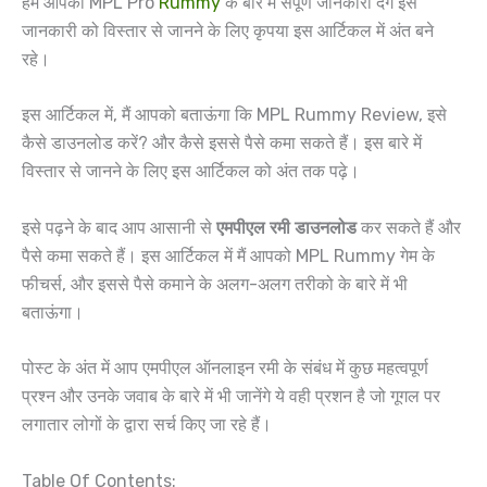
हम आपको MPL Pro
Rummy
के बारे में संपूर्ण जानकारी देगे इस
जानकारी को विस्तार से जानने के लिए कृपया इस आर्टिकल में अंत बने
रहे।
इस आर्टिकल में, मैं आपको बताऊंगा कि
MPL Rummy Review, इसे
कैसे डाउनलोड करें? और कैसे इससे पैसे कमा सकते हैं। इस बारे में
विस्तार से जानने के लिए इस आर्टिकल को अंत तक पढ़े।
इसे पढ़ने के बाद आप आसानी से
एमपीएल रमी डाउनलोड
कर सकते हैं और
पैसे कमा सकते हैं। इस आर्टिकल में मैं आपको MPL Rummy गेम के
फीचर्स, और इससे पैसे कमाने के अलग-अलग तरीको के बारे में भी
बताऊंगा।
पोस्ट के अंत में आप एमपीएल ऑनलाइन रमी के संबंध में कुछ महत्वपूर्ण
प्रश्न और उनके जवाब के बारे में भी जानेंगे ये वही प्रशन है जो गूगल पर
लगातार लोगों के द्वारा सर्च किए जा रहे हैं।
Table Of Contents: