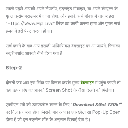
सबसे पहले आपको अपने लैपटॉप, एंड्रॉइड मोबाइल, या अपने कंप्यूटर के
गूगल क्रोम ब्राउज़र में जाना होगा, और इसके सर्च बॉक्स में जाकर इस
“Https://Www.Mpl.Live” लिंक को कॉपी करना होगा और गूगल सर्च
इंजन में इसे पेस्ट करना होगा।
सर्च करने के बाद आप इसकी ऑफिसियल वेबसाइट पर आ जायेंगे, जिसका
स्क्रीनशॉट आपको नीचे दिया गया है।
Step-2
दोस्तों जब आप इस लिंक पर क्लिक करके मुख्य
वेबसाइट
में पहुंच जाएंगे तो
वहां ऊपर दिए गए आपको Screen Shot के जैसा देखने को मिलेगा।
एमपीएल रमी को डाउनलोड करने के लिए “
Download &Get ₹20k*
”
पर क्लिक करना होगा जिसके बाद आपका एक छोटा सा Pop-Up Open
होता है जो इस स्क्रीन शॉट के अनुसार दिखाई देता है।