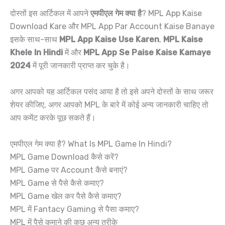
दोस्तों इस आर्टिकल में आपने
एमपीएल गेम क्या है
? MPL App Kaise
Download Kare और MPL App Par Account Kaise Banaye
इसके साथ-साथ
MPL App Kaise Use Karen
,
MPL Kaise
Khele In Hindi
में और
MPL App Se Paise Kaise Kamaye
2024
में पूरी जानकारी प्राप्त कर चुके है।
अगर आपको यह आर्टिकल पसंद आया है तो इसे अपने दोस्तों के साथ जरूर
शेयर कीजिए, अगर आपको MPL के बारे में कोई अन्य जानकारी चाहिए तो
आप कमेंट करके पूछ सकते हैं।
एमपीएल गेम क्या है? What Is MPL Game In Hindi?
MPL Game Download कैसे करें?
MPL Game पर Account कैसे बनाएं?
MPL Game से पैसे कैसे कमाए?
MPL Game खेल कर पैसे कैसे कमाए?
MPL में Fantacy Gaming से पैसा कमाए?
MPL में पैसे कमाने की कुछ अन्य तरीके