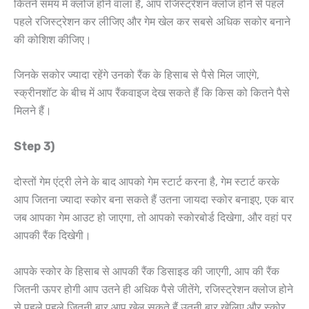
कितने समय में क्लोज होने वाला है, आप रजिस्ट्रेशन क्लोज होने से पहले
पहले रजिस्ट्रेशन कर लीजिए और गेम खेल कर सबसे अधिक सकोर बनाने
की कोशिश कीजिए।
जिनके सकोर ज्यादा रहेंगे उनको रैंक के हिसाब से पैसे मिल जाएंगे,
स्क्रीनशॉट के बीच में आप रैंकवाइज देख सकते हैं कि किस को कितने पैसे
मिलने हैं।
Step 3)
दोस्तों गेम एंट्री लेने के बाद आपको गेम स्टार्ट करना है, गेम स्टार्ट करके
आप जितना ज्यादा स्कोर बना सकते हैं उतना जायदा स्कोर बनाइए, एक बार
जब आपका गेम आउट हो जाएगा, तो आपको स्कोरबोर्ड दिखेगा, और वहां पर
आपकी रैंक दिखेगी।
आपके स्कोर के हिसाब से आपकी रैंक डिसाइड की जाएगी, आप की रैंक
जितनी ऊपर होगी आप उतने ही अधिक पैसे जीतेंगे, रजिस्ट्रेशन क्लोज होने
से पहले पहले जितनी बार आप खेल सकते हैं उतनी बार खेलिए और स्कोर