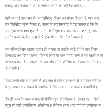
बनाइए और ज्यादा से ज्यादा सकोर बनाने की कोशिश कीजिए।
यहां पर कई बार आपको अनलिमिटेड खेलने का मौका मिलता है, और कई
बार लिमिटेड चांस मिलते हैं, ऊपर के स्क्रीनशॉट में देख सकते हैं कि मेरे
पास एक चांस बचा हुआ है, यानी कि मैं एक बार और खेल सकता हूं, और
सकोर बनाने के लिए मुझे सिर्फ एक मौका और मिलने वाला है।
जब रजिस्ट्रेशन टाइम क्लोज हो जाएगा तो उसके थोड़े ही देर बाद विनर
डिसाइड कर दिया जाएगा, कितने लोगों के पास पेमेंट जानी है यह पहले से ही
डिसाइड कर दिया जाएगा, तो उन टॉप लोगों को रैंक के हिसाब से पेमेंट कर
दी जाएगी।
पेमेंट उनके वॉलेट में जाती है और बाद में वॉलेट अमाउंट से डायरेक्ट पेटीएम
में ट्रांसफर कर सकते हैं, क्योंकि विनिंग अमाउंट ट्रांसफरेबल होती है।
दोस्तों आज के समय में फेंटेसी गेमिंग बहुत ही पॉपुलर है, dream11 जैसी
बहुत सी ऐसी एप्लीकेशन अवेलेबल है लेकिन अगर आप चाहे तो एमपीएल के