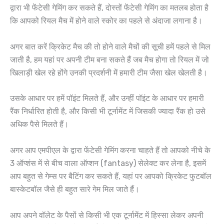
द्वारा भी फेंटेसी गेमिंग कर सकते हैं, दोस्तों फेंटेसी गेमिंग का मतलब होता है
कि आपको रियल मैच में होने वाले स्कोर का पहले से अंदाजा लगाना है।
अगर बात करें क्रिकेट मैच की तो होने वाले मैचों की सूची हमें पहले से मिल
जाती है, हम यहां पर अपनी टीम बना सकते हैं जब मैच होगा तो रियल में जो
खिलाड़ी खेल रहे होंगे उनकी प्रदर्शनी में हमारी टीम जैसा खेल खेलती है।
उसके आधार पर हमें पॉइंट मिलते हैं, और उन्हीं पॉइंट के आधार पर हमारी
रैंक निर्धारित होती है, और किसी भी टूर्नामेंट में जिसकी ज्यादा रैंक हो उसे
अधिक पैसे मिलते हैं।
अगर आप एमपीएल के द्वारा फेंटेसी गेमिंग करना चाहते हैं तो आपको नीचे के
3 ऑप्शंस में से बीच वाला ऑप्शन (fantasy) सेलेक्ट कर लेना है, इसमें
आप बहुत से गेम्स पर बैटिंग कर सकते हैं, यहां पर आपको क्रिकेट फुटबॉल
बास्केटबॉल जैसे ही बहुत सारे गेम मिल जाते हैं।
आप अपने वॉलेट के पैसों से किसी भी एक टूर्नामेंट में हिस्सा लेकर अपनी