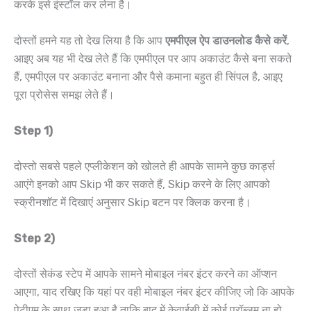
करके इसे इंस्टॉल कर लेना है।
दोस्तों हमने यह तो देख लिया है कि आप
एमपीएल ऐप डाउनलोड कैसे करें
,
आइए अब यह भी देख लेते हैं कि एमपीएल पर आप अकाउंट कैसे बना सकते
हैं, एमपीएल पर अकाउंट बनाना और पैसे कमाना बहुत ही सिंपल है, आइए
पूरा प्रोसेस समझ लेते हैं।
Step 1)
दोस्तो सबसे पहले एप्लीकेशन को खोलते ही आपके सामने कुछ कार्ड्स
आएंगे इनको आप Skip भी कर सकते हैं, Skip करने के लिए आपको
स्क्रीनशॉट में दिखाएं अनुसार Skip बटन पर क्लिक करना है।
Step 2)
दोस्तों सेकंड स्टेप में आपके सामने मोबाइल नंबर इंटर करने का ऑप्शन
आएगा, याद रखिए कि यहां पर वही मोबाइल नंबर इंटर कीजिए जो कि आपके
पेटीएम के साथ जुड़ा हुआ है ताकि बाद में केवाईसी में कोई प्रॉब्लम ना हो,